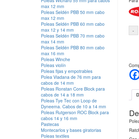
Para
Poleas Wichard 55 mm para cabos
max 12 mm
Poleas Seldén PBB 50 mm cabo
max 12 mm
Poleas Seldén PBB 60 mm cabo
max 12 y 14 mm
Poleas Seldén PBB 70 mm cabo
max 14 mm
Poleas Seldén PBB 80 mm cabo
max 16 mm
Poleas Winche
Compa
Poleas violín
Poleas fijas y empotrables
Polea Viadana de 76 mm para
cabos de 14 mm
Poleas Ronstan Core Block para
D
cabos de 14 a 18 mm
Poleas Tye Tec con Loop de
Dyneema. Cabos de 10 a 14 mm
De
Poleas Rutgerson ROC Block para
cabos 14 y 16 mm
Pole
Pastecas
Montecarlos y bases giratorias
Ratc
Poleas textiles