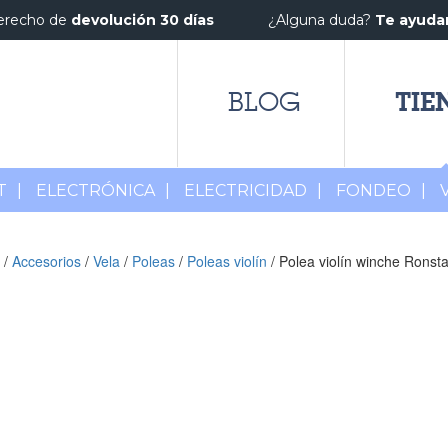
erecho de
devolución 30 días
¿Alguna duda?
Te ayud
TIE
BLOG
T
|
ELECTRÓNICA
|
ELECTRICIDAD
|
FONDEO
|
/
Accesorios
/
Vela
/
Poleas
/
Poleas violín
/ Polea violín winche Ronst