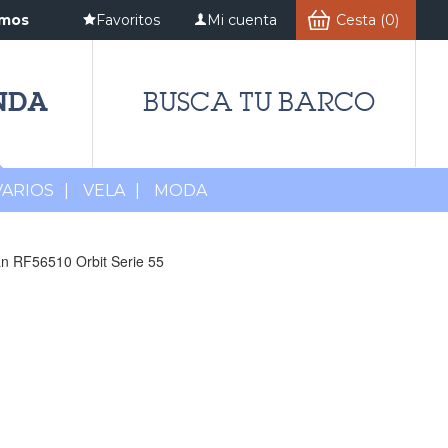
amos
Favoritos
Mi cuenta
Cesta (0)
NDA
BUSCA TU BARCO
VARIOS
|
VELA
|
MODA
an RF56510 Orbit Serie 55