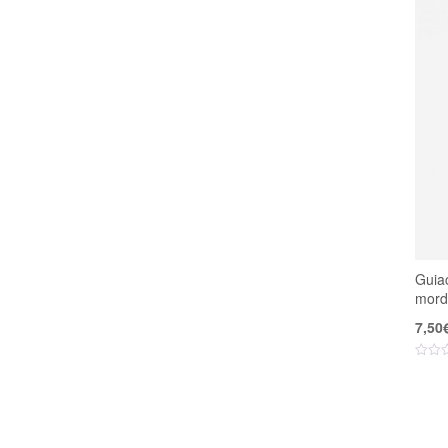
Guia
mord
7,50