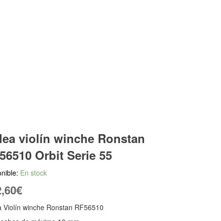
lea violín winche Ronstan
56510 Orbit Serie 55
nible:
En stock
,60
€
a Violín winche Ronstan RF56510