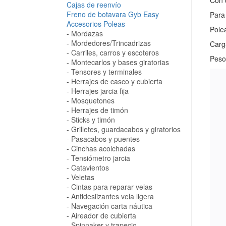
Con 
Cajas de reenvío
Freno de botavara Gyb Easy
Para
Accesorios Poleas
Polea
Mordazas
Mordedores/Trincadrizas
Carg
Carriles, carros y escoteros
Peso
Montecarlos y bases giratorias
Tensores y terminales
Herrajes de casco y cubierta
Herrajes jarcia fija
Mosquetones
Herrajes de timón
Sticks y timón
Grilletes, guardacabos y giratorios
Pasacabos y puentes
Cinchas acolchadas
Tensiómetro jarcia
Catavientos
Veletas
Cintas para reparar velas
Antideslizantes vela ligera
Navegación carta náutica
Aireador de cubierta
Spinnaker y trapecio