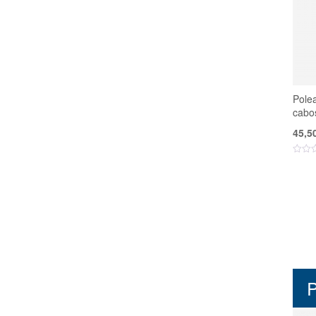
Pole
cabo
45,5
P