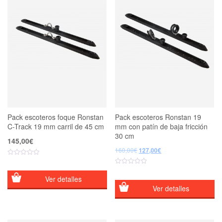
Pack escoteros foque Ronstan
Pack escoteros Ronstan 19
C-Track 19 mm carril de 45 cm
mm con patín de baja fricción
30 cm
145,00
€
El
El
160,00
€
127,00
€
precio
precio
original
actual
era:
es:
Ver detalles
160,00€.
127,00€.
Ver detalles