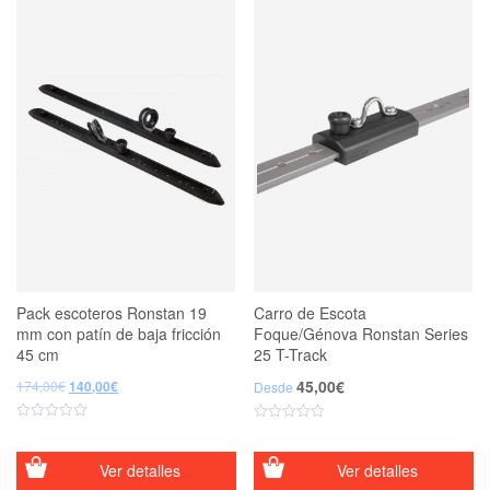
Pack escoteros Ronstan 19
Carro de Escota
mm con patín de baja fricción
Foque/Génova Ronstan Series
45 cm
25 T-Track
El
El
45,00
€
174,00
€
140,00
€
Desde
precio
precio
original
actual
era:
es:
174,00€.
140,00€.
Ver detalles
Ver detalles