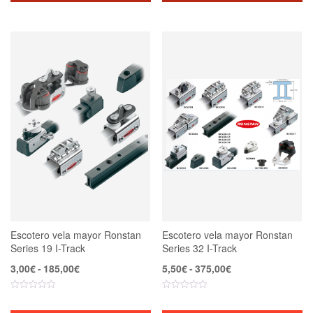
Escotero vela mayor Ronstan
Escotero vela mayor Ronstan
Series 19 I-Track
Series 32 I-Track
Rango
Rango
3,00
€
-
185,00
€
5,50
€
-
375,00
€
de
de
precios:
precios:
desde
desde