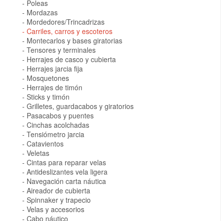
Poleas
Mordazas
Mordedores/Trincadrizas
Carriles, carros y escoteros
Montecarlos y bases giratorias
Tensores y terminales
Herrajes de casco y cubierta
Herrajes jarcia fija
Mosquetones
Herrajes de timón
Sticks y timón
Grilletes, guardacabos y giratorios
Pasacabos y puentes
Cinchas acolchadas
Tensiómetro jarcia
Catavientos
Veletas
Cintas para reparar velas
Antideslizantes vela ligera
Navegación carta náutica
Aireador de cubierta
Spinnaker y trapecio
Velas y accesorios
Cabo náutico