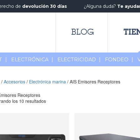
erecho de
devolución 30 días
¿Alguna duda?
Te ayud
TIE
BLOG
T
|
ELECTRÓNICA
|
ELECTRICIDAD
|
FONDEO
|
/
Accesorios
/
Electrónica marina
/ AIS Emisores Receptores
Emisores Receptores
ando los 10 resultados