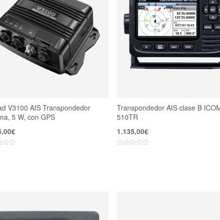
ad V3100 AIS Transpondedor
Transpondedor AIS clase B ICO
ma, 5 W, con GPS
510TR
5,00
€
1.135,00
€