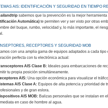
TEMAS AIS: IDENTIFICACIÓN Y SEGURIDAD EN TIEMPO R
ailandtrip
sabemos que la prevención es la mejor herramienta
tificación Automática)
te permiten ver y ser visto por otras e
ombre del buque, rumbo, velocidad y, lo más importante, el riesg
l.
NSEPTORES, RECEPTORES Y SEGURIDAD MOB
amos con una amplia gama de equipos adaptados a cada tipo 
gración perfecta con tu electrónica actual:
ransceptores AIS Clase B:
Ideales para embarcaciones de recre
mitir tu propia posición simultáneamente.
eceptores AIS:
Una opción económica para visualizar el tráfico m
istemas AIS Clase A:
Equipos de alta potencia y prioridad de t
rofesionales y de gran eslora.
ispositivos AIS MOB:
Balizas personales que se instalan en el
nmediata en caso de hombre al agua.