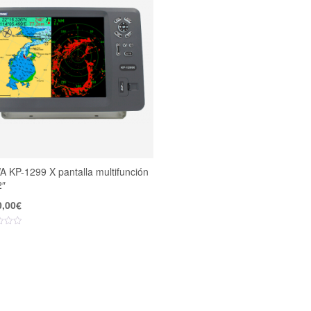
 KP-1299 X pantalla multifunción
2″
0,00
€