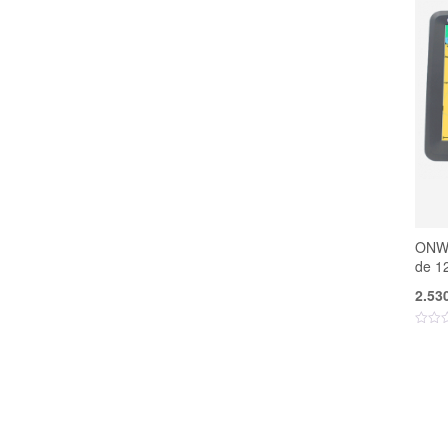
ONWA
de 1
2.53