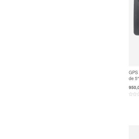
GPS 
de 5″
950,