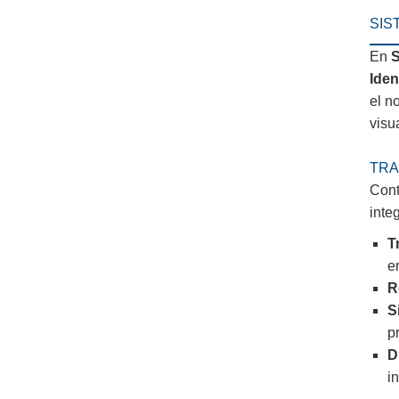
SIS
En
S
Iden
el n
visua
TRA
Cont
inte
T
e
R
S
p
D
i