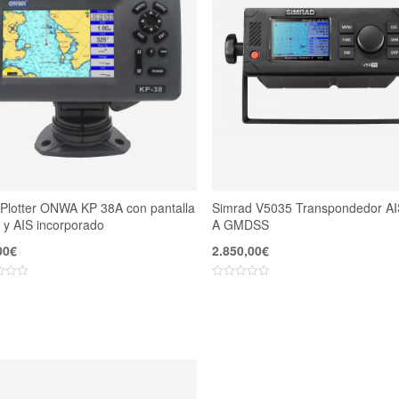
Plotter ONWA KP 38A con pantalla
Simrad V5035 Transpondedor AI
 y AIS incorporado
A GMDSS
00
€
2.850,00
€