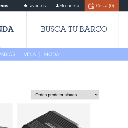
amos
Favoritos
Mi cuenta
Cesta (0)
NDA
BUSCA TU BARCO
VARIOS
|
VELA
|
MODA