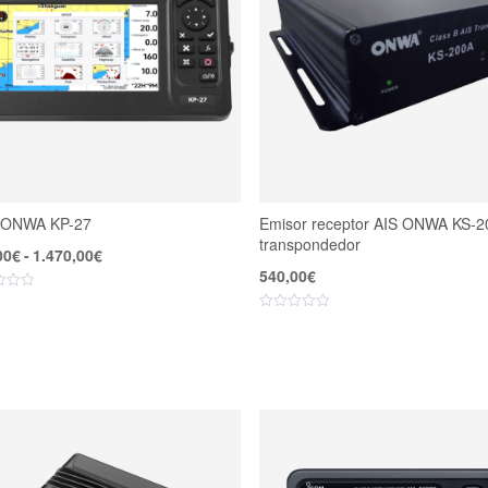
ONWA KP-27
Emisor receptor AIS ONWA KS-2
transpondedor
Rango
00
€
-
1.470,00
€
de
540,00
€
precios:
desde
465,00€
hasta
1.470,00€