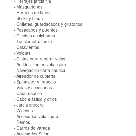
Herrajes jarcia fija
Mosquetones
Herrajes de timón
Sticks y timón
Grilletes, guardacabos y giratorios
Pasacabos y puentes
Cinchas acolchadas
Tensiómetro jarcia
Catavientos
Veletas
Cintas para reparar velas
Antideslizantes vela ligera
Navegación carta náutica
Aireador de cubierta
Spinnaker y trapecio
Velas y accesorios
Cabo náutico
Cabo elástico y otros
Jarcia crucero
Winches
Accesorios vela ligera
Remos
Carros de varada
Accesorios Snipe