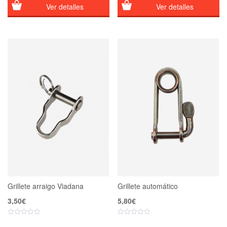
2,70€
1,27€
Ver detalles
Ver detalles
hasta
hasta
2,80€
1,45€
Grillete arraigo Viadana
Grillete automático
3,50
€
5,80
€