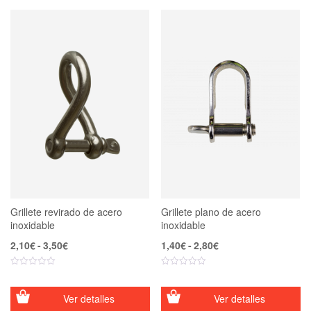
Grillete revirado de acero
Grillete plano de acero
inoxidable
inoxidable
Rango
Rango
2,10
€
-
3,50
€
1,40
€
-
2,80
€
de
de
precios:
precios:
desde
desde
2,10€
1,40€
Ver detalles
Ver detalles
hasta
hasta