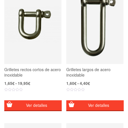
Grilletes rectos cortos de acero
Grilletes largos de acero
inoxidable
inoxidable
Rango
Rango
1,65
€
-
19,95
€
1,60
€
-
4,40
€
de
de
precios:
precios:
desde
desde
1,65€
1,60€
Ver detalles
Ver detalles
hasta
hasta
19,95€
4,40€