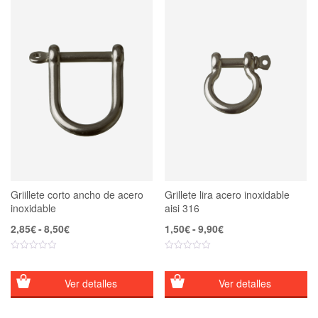
Griillete corto ancho de acero
Grillete lira acero inoxidable
inoxidable
aisi 316
Rango
Rango
2,85
€
-
8,50
€
1,50
€
-
9,90
€
de
de
precios:
precios:
desde
desde
2,85€
1,50€
Ver detalles
Ver detalles
hasta
hasta
8,50€
9,90€