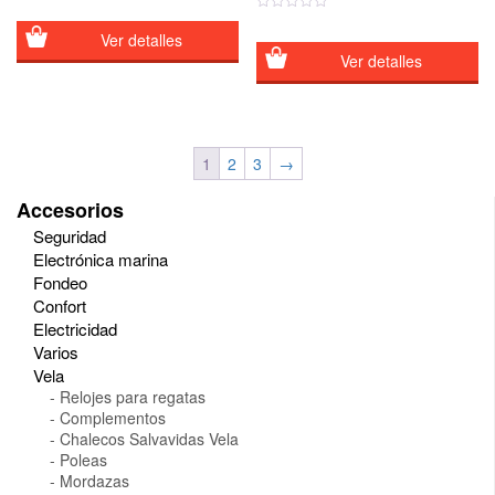
desde
3,40€
Ver detalles
hasta
Ver detalles
5,50€
1
2
3
→
Accesorios
Seguridad
Electrónica marina
Fondeo
Confort
Electricidad
Varios
Vela
Relojes para regatas
Complementos
Chalecos Salvavidas Vela
Poleas
Mordazas