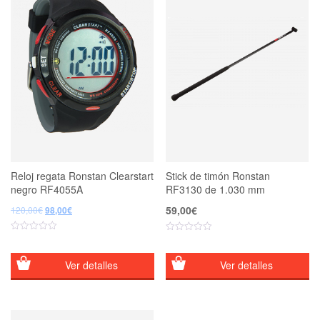
Reloj regata Ronstan Clearstart
Stick de timón Ronstan
negro RF4055A
RF3130 de 1.030 mm
El
El
59,00
€
120,00
€
98,00
€
precio
precio
original
actual
era:
es:
120,00€.
98,00€.
Ver detalles
Ver detalles