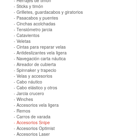
Herrajes de timón
Sticks y timón
Grilletes, guardacabos y giratorios
Pasacabos y puentes
Cinchas acolchadas
Tensiómetro jarcia
Catavientos
Veletas
Cintas para reparar velas
Antideslizantes vela ligera
Navegación carta náutica
Aireador de cubierta
Spinnaker y trapecio
Velas y accesorios
Cabo náutico
Cabo elástico y otros
Jarcia crucero
Winches
Accesorios vela ligera
Remos
Carros de varada
Accesorios Snipe
Accesorios Optimist
Accesorios Laser