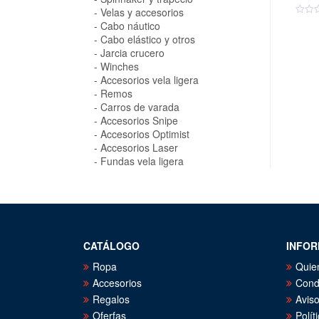
Velas y accesorios
Cabo náutico
Cabo elástico y otros
Jarcia crucero
Winches
Accesorios vela ligera
Remos
Carros de varada
Accesorios Snipe
Accesorios Optimist
Accesorios Laser
Fundas vela ligera
CATÁLOGO
INFOR
Ropa
Quie
Accesorios
Cond
Regalos
Aviso
Oferfas
Polít