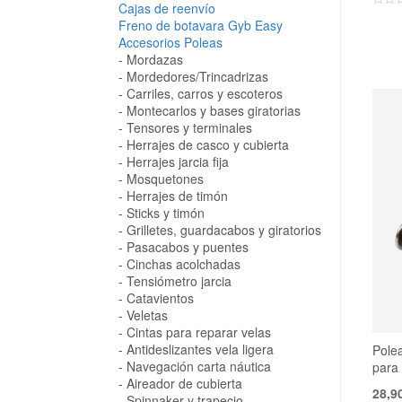
Cajas de reenvío
Freno de botavara Gyb Easy
Accesorios Poleas
Mordazas
Mordedores/Trincadrizas
Carriles, carros y escoteros
Montecarlos y bases giratorias
Tensores y terminales
Herrajes de casco y cubierta
Herrajes jarcia fija
Mosquetones
Herrajes de timón
Sticks y timón
Grilletes, guardacabos y giratorios
Pasacabos y puentes
Cinchas acolchadas
Tensiómetro jarcia
Catavientos
Veletas
Cintas para reparar velas
Antideslizantes vela ligera
Pole
Navegación carta náutica
para
Aireador de cubierta
28,9
Spinnaker y trapecio