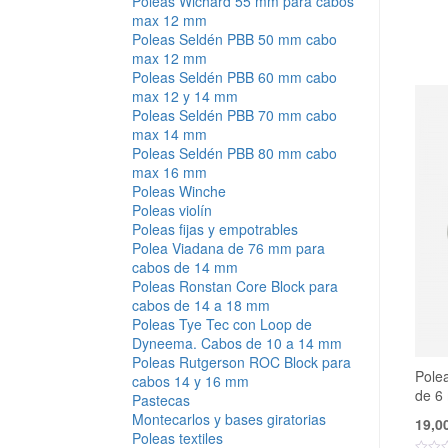
Poleas Wichard 55 mm para cabos
max 12 mm
Poleas Seldén PBB 50 mm cabo
max 12 mm
Poleas Seldén PBB 60 mm cabo
max 12 y 14 mm
Poleas Seldén PBB 70 mm cabo
max 14 mm
Poleas Seldén PBB 80 mm cabo
max 16 mm
Poleas Winche
Poleas violín
Poleas fijas y empotrables
Polea Viadana de 76 mm para
cabos de 14 mm
Poleas Ronstan Core Block para
cabos de 14 a 18 mm
Poleas Tye Tec con Loop de
Dyneema. Cabos de 10 a 14 mm
Poleas Rutgerson ROC Block para
Pole
cabos 14 y 16 mm
de 6
Pastecas
Montecarlos y bases giratorias
19,0
Poleas textiles