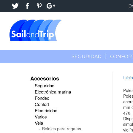
D
SEGURIDAD
|
CONFOR
Accesorios
Inicio
Seguridad
Pole
Electrónica marina
Pole
Fondeo
acero
Confort
mm de
Electricidad
470, 
Varios
Dispo
Vela
simpl
Relojes para regatas
violí