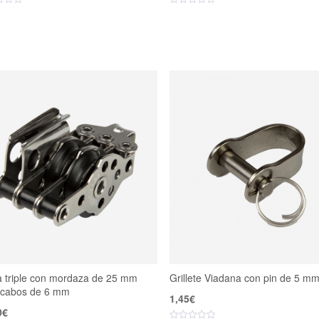
a triple con mordaza de 25 mm
Grillete Viadana con pin de 5 m
 cabos de 6 mm
1,45
€
0
€