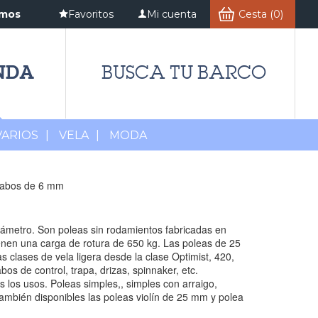
amos
Favoritos
Mi cuenta
Cesta (0)
NDA
BUSCA TU BARCO
VARIOS
|
VELA
|
MODA
 cabos de 6 mm
metro. Son poleas sin rodamientos fabricadas en
enen una carga de rotura de 650 kg. Las poleas de 25
 clases de vela ligera desde la clase Optimist, 420,
os de control, trapa, drizas, spinnaker, etc.
los usos. Poleas simples,, simples con arraigo,
 También disponibles las poleas violín de 25 mm y polea