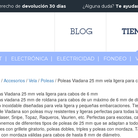
erecho de
devolución 30 días
¿Alguna duda?
Te ayud
TIE
BLOG
T
|
ELECTRÓNICA
|
ELECTRICIDAD
|
FONDEO
|
/
Accesorios
/
Vela
/
Poleas
/ Poleas Viadana 25 mm vela ligera para
as Viadana 25 mm vela ligera para cabos de 6 mm
as viadana 25 mm de roldana para cabos de un máximo de 6 mm de diá
 inoxidable diseñadas para vela ligera y pequeñas embarcaciones. Ti
 Viadana son poleas muy resistentes y ligeras perfectas para todas las
laser, Snipe, Topaz, Raqueros, Vaurien, etc. Perfectas para escotas, cab
nemos de diferentes tipos de poleas de 25 mm que se adaptan a todos 
es con grillete giratorio, poleas dobles, triples y poleas con mordaza.
n con mordaza válidas para cabos de hasta 8 mm de diámetro.