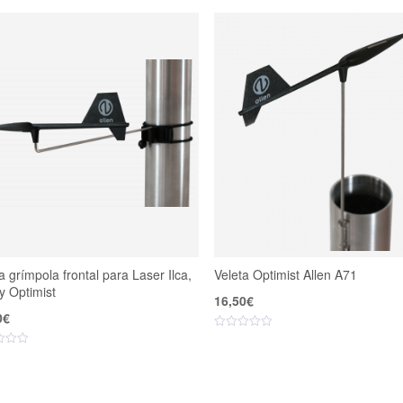
a grímpola frontal para Laser Ilca,
Veleta Optimist Allen A71
y Optimist
16,50
€
0
€