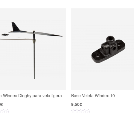
a Windex Dinghy para vela ligera
Base Veleta Windex 10
0
€
9,50
€