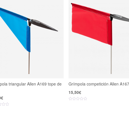
ola triangular Allen A169 tope de
Grímpola competición Allen A16
15,50
€
0
€