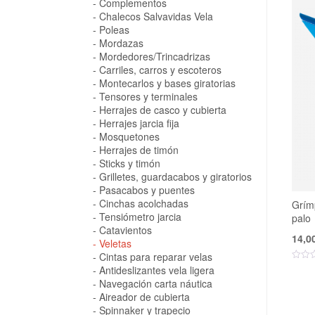
Complementos
Chalecos Salvavidas Vela
Poleas
Mordazas
Mordedores/Trincadrizas
Carriles, carros y escoteros
Montecarlos y bases giratorias
Tensores y terminales
Herrajes de casco y cubierta
Herrajes jarcia fija
Mosquetones
Herrajes de timón
Sticks y timón
Grilletes, guardacabos y giratorios
Pasacabos y puentes
Cinchas acolchadas
Grímp
Tensiómetro jarcia
palo
Catavientos
14,0
Veletas
Cintas para reparar velas
Antideslizantes vela ligera
Navegación carta náutica
Aireador de cubierta
Spinnaker y trapecio