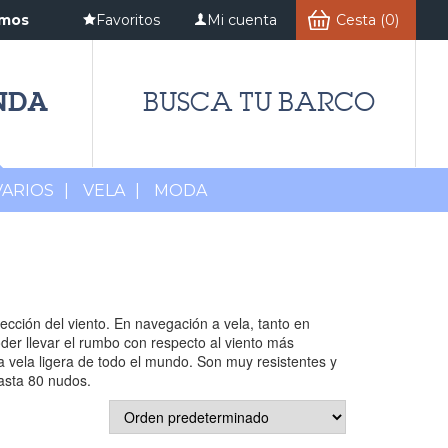
amos
Favoritos
Mi cuenta
Cesta (0)
NDA
BUSCA TU BARCO
VARIOS
|
VELA
|
MODA
ección del viento. En navegación a vela, tanto en
der llevar el rumbo con respecto al viento más
 vela ligera de todo el mundo. Son muy resistentes y
hasta 80 nudos.