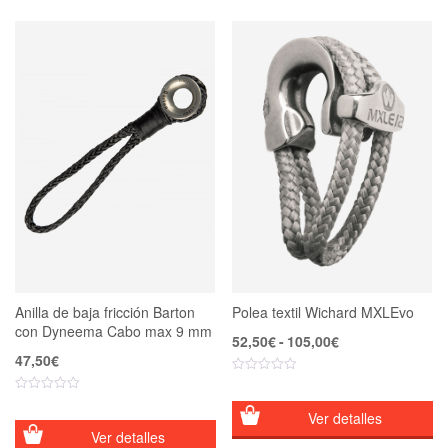
Anilla de baja fricción Barton
Polea textil Wichard MXLEvo
con Dyneema Cabo max 9 mm
Rango
52,50
€
-
105,00
€
de
47,50
€
precios:
desde
52,50€
Ver detalles
hasta
Ver detalles