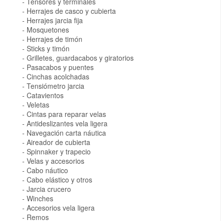
Tensores y terminales
Herrajes de casco y cubierta
Herrajes jarcia fija
Mosquetones
Herrajes de timón
Sticks y timón
Grilletes, guardacabos y giratorios
Pasacabos y puentes
Cinchas acolchadas
Tensiómetro jarcia
Catavientos
Veletas
Cintas para reparar velas
Antideslizantes vela ligera
Navegación carta náutica
Aireador de cubierta
Spinnaker y trapecio
Velas y accesorios
Cabo náutico
Cabo elástico y otros
Jarcia crucero
Winches
Accesorios vela ligera
Remos