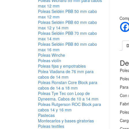
Poleas Wichard 55 mm para cabos
max 12 mm
Poleas Seldén PBB 50 mm cabo
max 12 mm
Compa
Poleas Seldén PBB 60 mm cabo
max 12 y 14 mm
Poleas Seldén PBB 70 mm cabo
max 14 mm
Poleas Seldén PBB 80 mm cabo
D
max 16 mm
Poleas Winche
De
Poleas violín
Poleas fijas y empotrables
Pole
Polea Viadana de 76 mm para
cabos de 14 mm
Polea
Poleas Ronstan Core Block para
Para
cabos de 14 a 18 mm
Poleas Tye Tec con Loop de
Con 
Dyneema. Cabos de 10 a 14 mm
Fabri
Poleas Rutgerson ROC Block para
cabos 14 y 16 mm
Polea
Pastecas
Carg
Montecarlos y bases giratorias
Poleas textiles
Carg