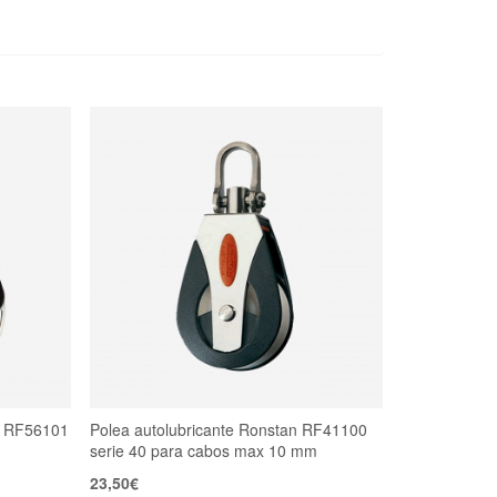
n RF56101
Polea autolubricante Ronstan RF41100
serie 40 para cabos max 10 mm
23,50
€