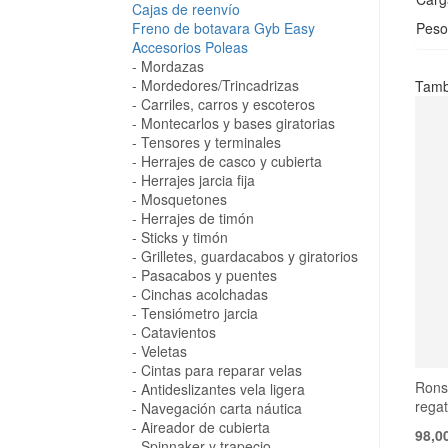
Cajas de reenvío
Peso
Freno de botavara Gyb Easy
Accesorios Poleas
Mordazas
Mordedores/Trincadrizas
Tamb
Carriles, carros y escoteros
Montecarlos y bases giratorias
Tensores y terminales
Herrajes de casco y cubierta
Herrajes jarcia fija
Mosquetones
Herrajes de timón
Sticks y timón
Grilletes, guardacabos y giratorios
Pasacabos y puentes
Cinchas acolchadas
Tensiómetro jarcia
Catavientos
Veletas
Cintas para reparar velas
Ronst
Antideslizantes vela ligera
rega
Navegación carta náutica
Aireador de cubierta
98,0
Spinnaker y trapecio