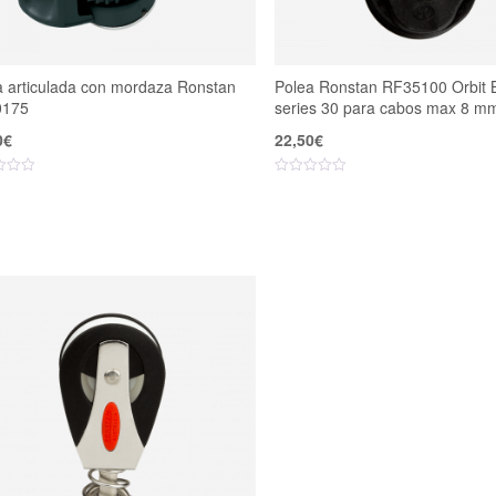
a articulada con mordaza Ronstan
Polea Ronstan RF35100 Orbit 
0175
series 30 para cabos max 8 m
0
€
22,50
€