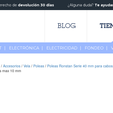
erecho de
devolución 30 días
¿Alguna duda?
Te ayud
TIE
BLOG
T
|
ELECTRÓNICA
|
ELECTRICIDAD
|
FONDEO
|
/
Accesorios
/
Vela
/
Poleas
/
Poleas Ronstan Serie 40 mm para cabo
s max 10 mm