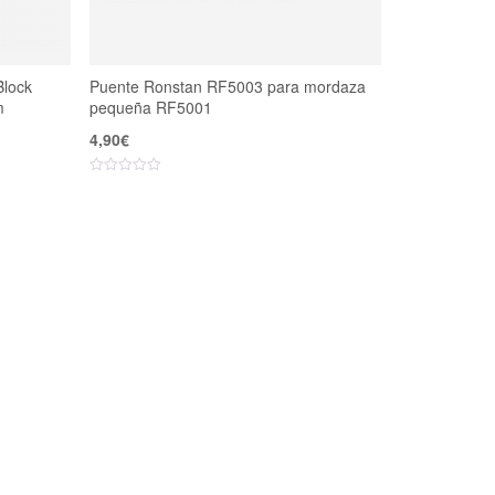
Block
Puente Ronstan RF5003 para mordaza
m
pequeña RF5001
4,90
€