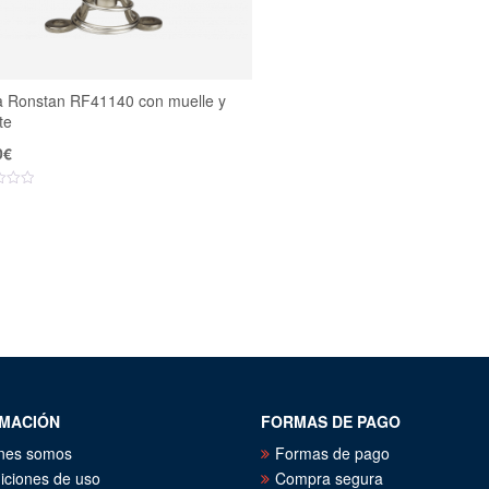
a Ronstan RF41140 con muelle y
te
0
€
MACIÓN
FORMAS DE PAGO
nes somos
Formas de pago
iciones de uso
Compra segura