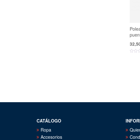
Pole
puen
32,5
CATÁLOGO
INFOR
Ropa
Quie
Accesorios
Cond