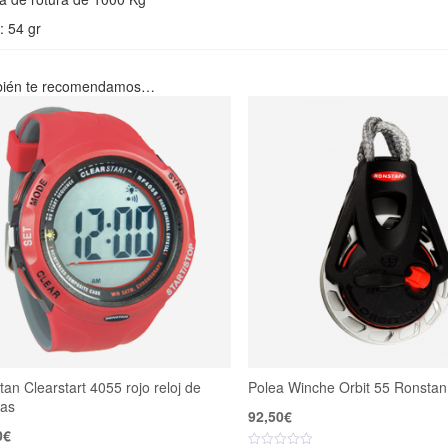
: 54 gr
ién te recomendamos…
an Clearstart 4055 rojo reloj de
Polea Winche Orbit 55 Ronsta
tas
92,50
€
0
€