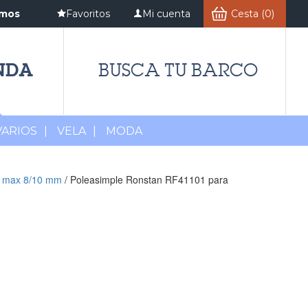
amos
Favoritos
Mi cuenta
Cesta (0)
NDA
BUSCA TU BARCO
VARIOS
|
VELA
|
MODA
s max 8/10 mm
/ Poleasimple Ronstan RF41101 para