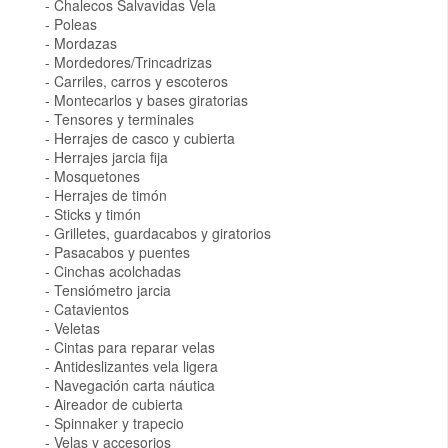
Chalecos Salvavidas Vela
Poleas
Mordazas
Mordedores/Trincadrizas
Carriles, carros y escoteros
Montecarlos y bases giratorias
Tensores y terminales
Herrajes de casco y cubierta
Herrajes jarcia fija
Mosquetones
Herrajes de timón
Sticks y timón
Grilletes, guardacabos y giratorios
Pasacabos y puentes
Cinchas acolchadas
Tensiómetro jarcia
Catavientos
Veletas
Cintas para reparar velas
Antideslizantes vela ligera
Navegación carta náutica
Aireador de cubierta
Spinnaker y trapecio
Velas y accesorios