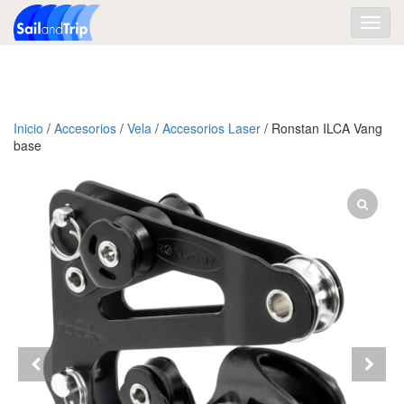
Toggl
navig
Inicio
/
Accesorios
/
Vela
/
Accesorios Laser
/ Ronstan ILCA Vang
base