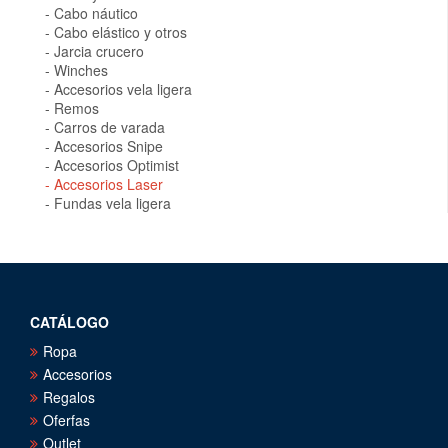
Cabo náutico
Cabo elástico y otros
Jarcia crucero
Winches
Accesorios vela ligera
Remos
Carros de varada
Accesorios Snipe
Accesorios Optimist
Accesorios Laser
Fundas vela ligera
CATÁLOGO
Ropa
Accesorios
Regalos
Oferfas
Outlet