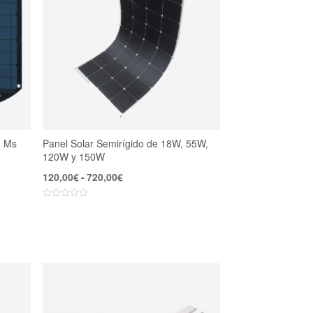
n Ms
Panel Solar Semirígido de 18W, 55W,
120W y 150W
Rango
120,00
€
-
720,00
€
de
precios:
desde
120,00€
hasta
720,00€