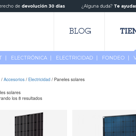
erecho de
devolución 30 días
¿Alguna duda?
Te ayud
TIE
BLOG
T
|
ELECTRÓNICA
|
ELECTRICIDAD
|
FONDEO
|
/
Accesorios
/
Electricidad
/ Paneles solares
les solares
ando los 8 resultados