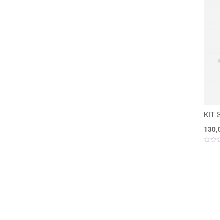
KIT S
130,