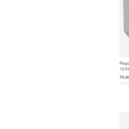
Regu
12/2
75,0