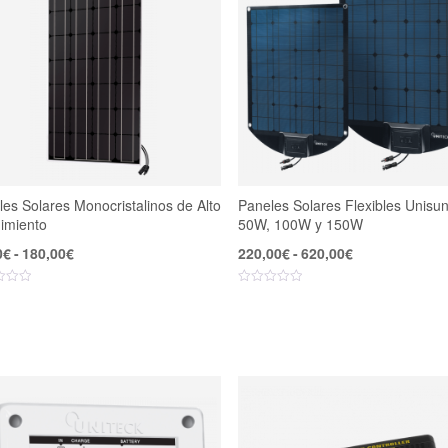
es Solares Monocristalinos de Alto
Paneles Solares Flexibles Unisu
imiento
50W, 100W y 150W
Rango
Rango
0
€
-
180,00
€
220,00
€
-
620,00
€
de
de
precios:
precios:
desde
desde
85,00€
220,00€
hasta
hasta
180,00€
620,00€