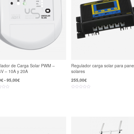
lador de Carga Solar PWM –
Regulador carga solar para pane
4V – 10A y 20A
solares
Rango
0
€
-
95,00
€
255,00
€
de
precios:
desde
75,00€
hasta
95,00€