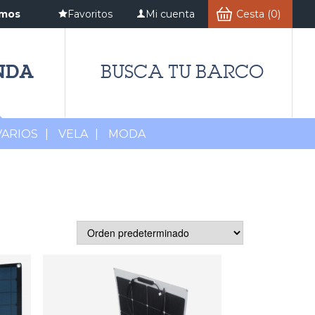
amos
Favoritos
Mi cuenta
Cesta (0)
NDA
BUSCA TU BARCO
VARIOS
|
VELA
|
MODA