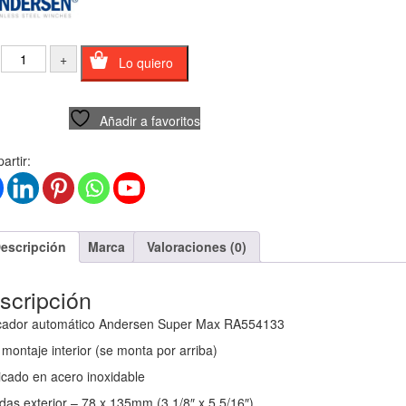
Lo quiero
Añadir a favoritos
rtir:
escripción
Marca
Valoraciones (0)
scripción
cador automático Andersen Super Max RA554133
montaje interior (se monta por arriba)
icado en acero inoxidable
as exterior – 78 x 135mm (3 1/8″ x 5 5/16″)