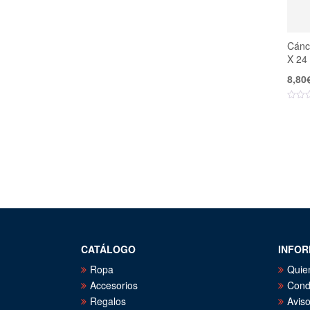
Cánc
X 24
8,80
CATÁLOGO
INFOR
Ropa
Quie
Accesorios
Cond
Regalos
Aviso