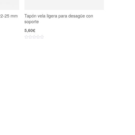
 22-25 mm
Tapón vela ligera para desagüe con
soporte
5,60
€