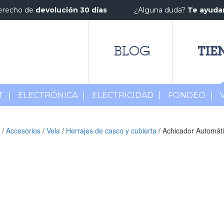
erecho de
devolución 30 días
¿Alguna duda?
Te ayud
TIE
BLOG
T
|
ELECTRÓNICA
|
ELECTRICIDAD
|
FONDEO
|
/
Accesorios
/
Vela
/
Herrajes de casco y cubierta
/ Achicador Automá