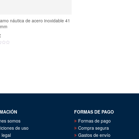
amo náutica de acero inoxidable 41
 mm
€
MACIÓN
FORMAS DE PAGO
nes somos
Formas de pago
iciones de uso
Compra segura
 legal
Gastos de envío