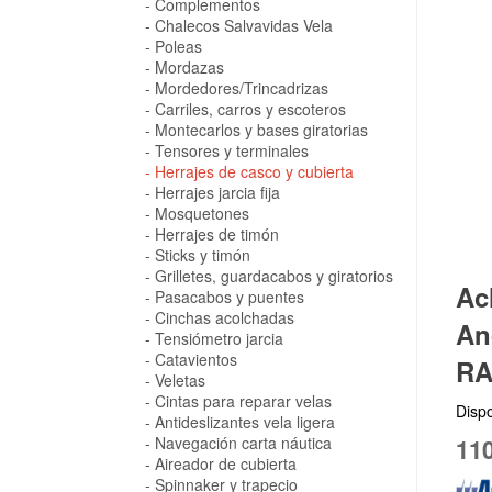
Complementos
Chalecos Salvavidas Vela
Poleas
Mordazas
Mordedores/Trincadrizas
Carriles, carros y escoteros
Montecarlos y bases giratorias
Tensores y terminales
Herrajes de casco y cubierta
Herrajes jarcia fija
Mosquetones
Herrajes de timón
Sticks y timón
Grilletes, guardacabos y giratorios
Ac
Pasacabos y puentes
Cinchas acolchadas
An
Tensiómetro jarcia
Catavientos
RA
Veletas
Cintas para reparar velas
Dispo
Antideslizantes vela ligera
Navegación carta náutica
110
Aireador de cubierta
Spinnaker y trapecio