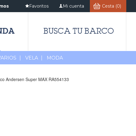
amos
Favoritos
Mi cuenta
Cesta (0)
NDA
BUSCA TU BARCO
VARIOS
|
VELA
|
MODA
tico Andersen Super MAX RA554133