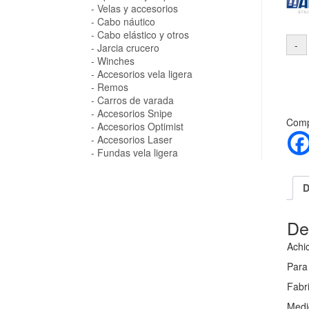
Velas y accesorios
Cabo náutico
Cabo elástico y otros
Jarcia crucero
Winches
Accesorios vela ligera
Remos
Carros de varada
Accesorios Snipe
Compa
Accesorios Optimist
Accesorios Laser
Fundas vela ligera
D
De
Achi
Para 
Fabr
Medid