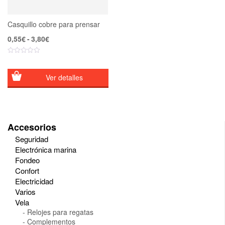
Casquillo cobre para prensar
Rango
0,55
€
-
3,80
€
de
precios:
desde
0,55€
Ver detalles
hasta
3,80€
Accesorios
Seguridad
Electrónica marina
Fondeo
Confort
Electricidad
Varios
Vela
Relojes para regatas
Complementos