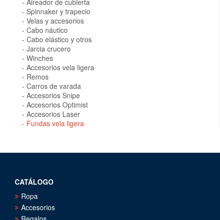
Aireador de cubierta
Spinnaker y trapecio
Velas y accesorios
Cabo náutico
Cabo elástico y otros
Jarcia crucero
Winches
Accesorios vela ligera
Remos
Carros de varada
Accesorios Snipe
Accesorios Optimist
Accesorios Laser
Fundas vela ligera
CATÁLOGO
Ropa
Accesorios
Regalos