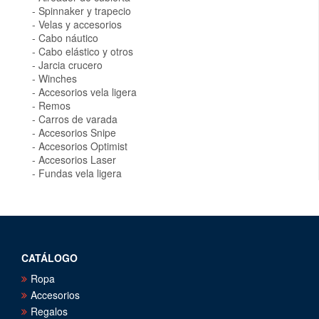
Spinnaker y trapecio
Velas y accesorios
Cabo náutico
Cabo elástico y otros
Jarcia crucero
Winches
Accesorios vela ligera
Remos
Carros de varada
Accesorios Snipe
Accesorios Optimist
Accesorios Laser
Fundas vela ligera
CATÁLOGO
Ropa
Accesorios
Regalos