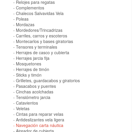
Relojes para regatas
Complementos
Chalecos Salvavidas Vela
Poleas
Mordazas
Mordedores/Trincadrizas
Carriles, carros y escoteros
Montecarlos y bases giratorias
Tensores y terminales
Herrajes de casco y cubierta
Herrajes jarcia fija
Mosquetones
Herrajes de timón
Sticks y timón
Grilletes, guardacabos y giratorios
Pasacabos y puentes
Cinchas acolchadas
Tensiómetro jarcia
Catavientos
Veletas
Cintas para reparar velas
Antideslizantes vela ligera
Navegación carta náutica
Aireador de cubierta