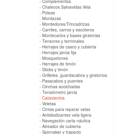
Complementos
Chalecos Salvavidas Vela
Poleas
Mordazas
Mordedores/Trincadrizas
Carriles, carros y escoteros
Montecarlos y bases giratorias
Tensores y terminales
Herrajes de casco y cubierta
Herrajes jarcia fija
Mosquetones
Herrajes de timón
Sticks y timón
Grilletes, guardacabos y giratorios
Pasacabos y puentes
Cinchas acolchadas
Tensiómetro jarcia
Catavientos
Veletas
Cintas para reparar velas
Antideslizantes vela ligera
Navegación carta náutica
Aireador de cubierta
Spinnaker y trapecio