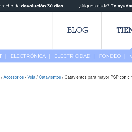
erecho de
devolución 30 días
¿Alguna duda?
Te ayud
TIE
BLOG
T
|
ELECTRÓNICA
|
ELECTRICIDAD
|
FONDEO
|
/
Accesorios
/
Vela
/
Catavientos
/ Catavientos para mayor PSP con ci