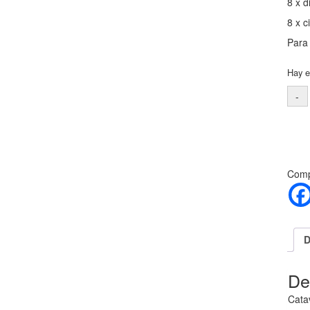
8 x d
8 x c
Para 
Hay e
Compa
D
De
Catav