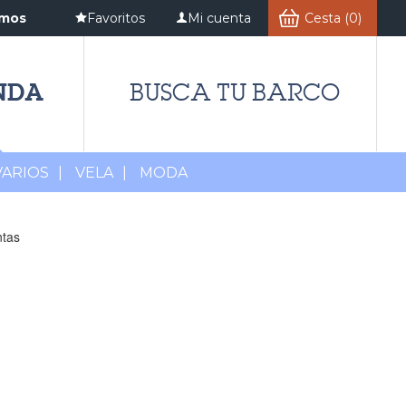
amos
Favoritos
Mi cuenta
Cesta (0)
NDA
BUSCA TU BARCO
VARIOS
|
VELA
|
MODA
ntas