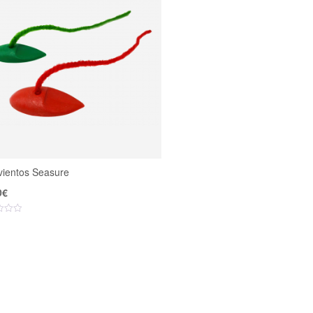
vientos Seasure
0
€