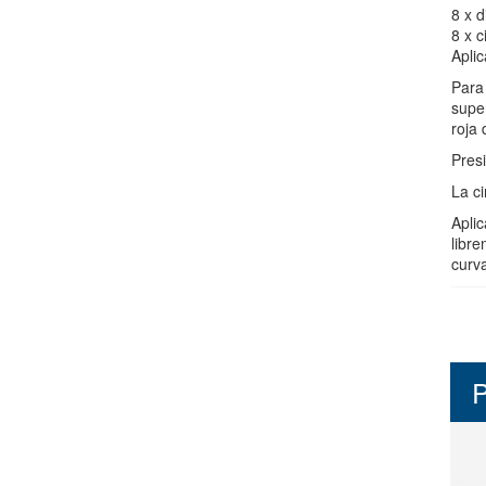
8 x 
8 x 
Aplic
Para
super
roja 
Pres
La c
Aplic
libre
curva
P