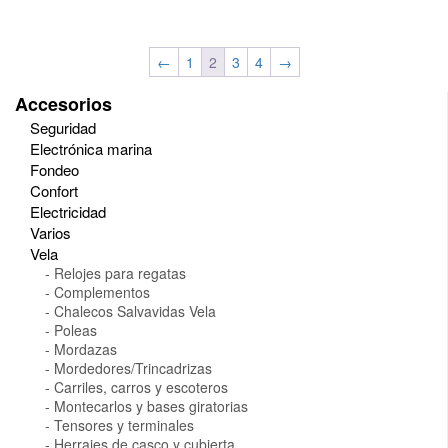
←
1
2
3
4
→
Accesorios
Seguridad
Electrónica marina
Fondeo
Confort
Electricidad
Varios
Vela
Relojes para regatas
Complementos
Chalecos Salvavidas Vela
Poleas
Mordazas
Mordedores/Trincadrizas
Carriles, carros y escoteros
Montecarlos y bases giratorias
Tensores y terminales
Herrajes de casco y cubierta