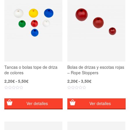
Tancas o bolas tope de driza
Bolas de drizas y escotas rojas
de colores
– Rope Stoppers
Rango
Rango
2,20
€
-
5,50
€
2,20
€
-
3,50
€
de
de
precios:
precios:
desde
desde
2,20€
2,20€
Ver detalles
Ver detalles
hasta
hasta
5,50€
3,50€