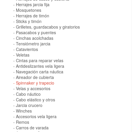
Herrajes jarcia fija
Mosquetones
Herrajes de timón
Sticks y timón
Grilletes, guardacabos y giratorios
Pasacabos y puentes
Cinchas acolchadas
Tensiómetro jarcia
Catavientos
Veletas
Cintas para reparar velas
Antideslizantes vela ligera
Navegación carta náutica
Aireador de cubierta
Spinnaker y trapecio
Velas y accesorios
Cabo náutico
Cabo elástico y otros
Jarcia crucero
Winches
Accesorios vela ligera
Remos
Carros de varada