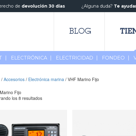
erecho de
devolución 30 días
¿Alguna duda?
Te ayud
TIE
BLOG
T
|
ELECTRÓNICA
|
ELECTRICIDAD
|
FONDEO
|
/
Accesorios
/
Electrónica marina
/ VHF Marino Fijo
Marino Fijo
ando los 8 resultados