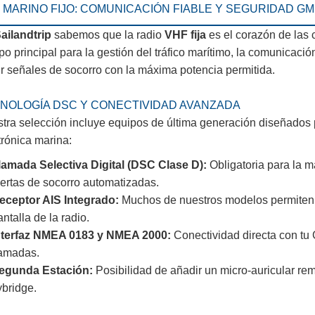
 MARINO FIJO: COMUNICACIÓN FIABLE Y SEGURIDAD G
ailandtrip
sabemos que la radio
VHF fija
es el corazón de las
po principal para la gestión del tráfico marítimo, la comunicación
ir señales de socorro con la máxima potencia permitida.
NOLOGÍA DSC Y CONECTIVIDAD AVANZADA
tra selección incluye equipos de última generación diseñados pa
trónica marina:
lamada Selectiva Digital (DSC Clase D):
Obligatoria para la m
lertas de socorro automatizadas.
eceptor AIS Integrado:
Muchos de nuestros modelos permiten vi
ntalla de la radio.
nterfaz NMEA 0183 y NMEA 2000:
Conectividad directa con tu 
lamadas.
egunda Estación:
Posibilidad de añadir un micro-auricular rem
ybridge.