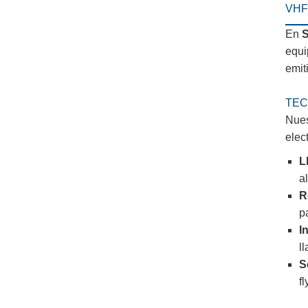
VHF
En
S
equi
emit
TEC
Nues
elec
L
a
R
pa
I
l
S
fl