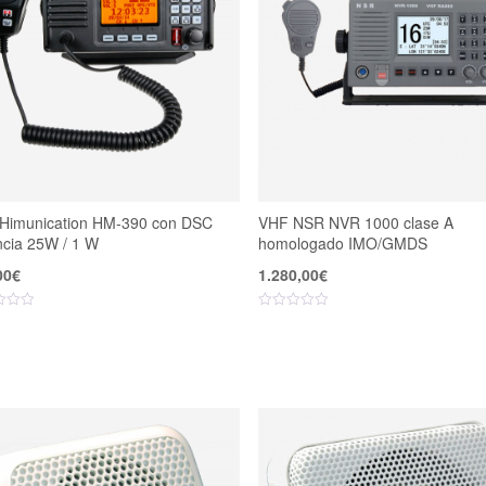
Himunication HM-390 con DSC
VHF NSR NVR 1000 clase A
ncia 25W / 1 W
homologado IMO/GMDS
00
€
1.280,00
€