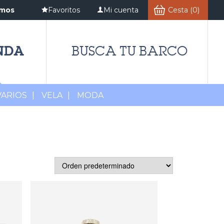
amos
Favoritos
Mi cuenta
Cesta (0)
NDA
BUSCA TU BARCO
VARIOS
|
VELA
|
MODA