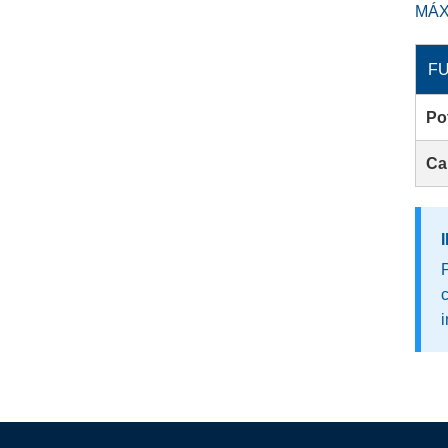
MÁX
FU
Po
Ca
P
i