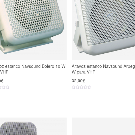
voz estanco Navsound Bolero 10 W
Altavoz estanco Navsound Arpeg
 VHF
W para VHF
0
€
32,00
€