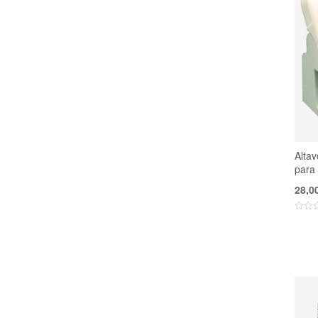
Alta
para
28,0