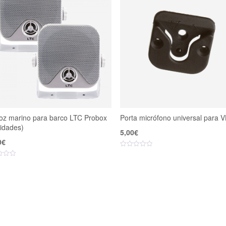
voz marino para barco LTC Probox
Porta micrófono universal para 
idades)
5,00
€
0
€