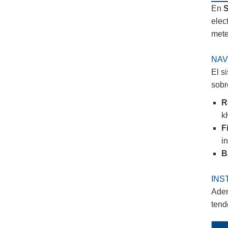
En
S
elec
mete
NAV
El s
sobr
R
k
F
i
B
INS
Adem
tend