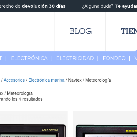
erecho de
devolución 30 días
¿Alguna duda?
Te ayud
TIE
BLOG
T
|
ELECTRÓNICA
|
ELECTRICIDAD
|
FONDEO
|
/
Accesorios
/
Electrónica marina
/ Navtex / Meteorología
x / Meteorología
ando los 4 resultados