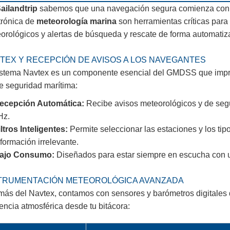
ailandtrip
sabemos que una navegación segura comienza con 
trónica de
meteorología marina
son herramientas críticas para 
orológicos y alertas de búsqueda y rescate de forma automatizad
TEX Y RECEPCIÓN DE AVISOS A LOS NAVEGANTES
istema Navtex es un componente esencial del GMDSS que impri
e seguridad marítima:
ecepción Automática:
Recibe avisos meteorológicos y de segu
Hz.
iltros Inteligentes:
Permite seleccionar las estaciones y los tip
nformación irrelevante.
ajo Consumo:
Diseñados para estar siempre en escucha con un
TRUMENTACIÓN METEOROLÓGICA AVANZADA
ás del Navtex, contamos con sensores y barómetros digitales de
encia atmosférica desde tu bitácora: