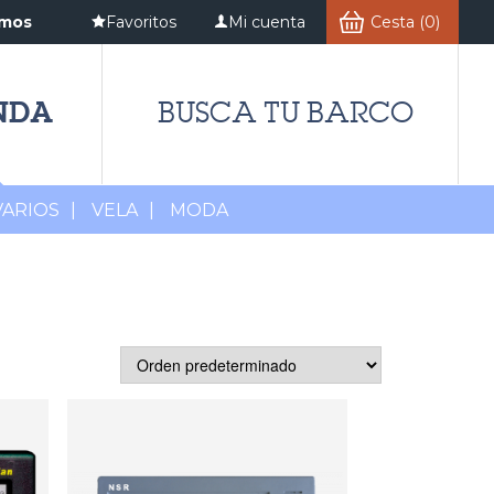
amos
Favoritos
Mi cuenta
Cesta (0)
NDA
BUSCA TU BARCO
VARIOS
|
VELA
|
MODA