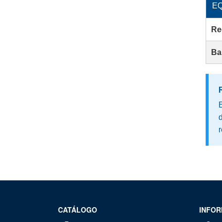
E
Re
Ba
d
r
CATÁLOGO
INFOR