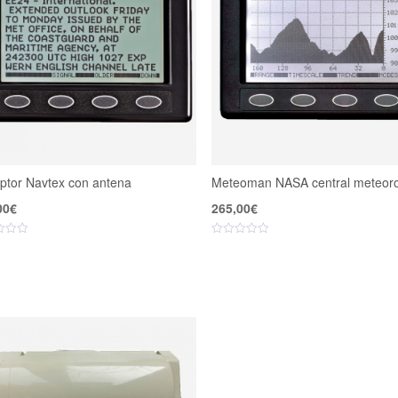
ptor Navtex con antena
Meteoman NASA central meteoro
00
€
265,00
€