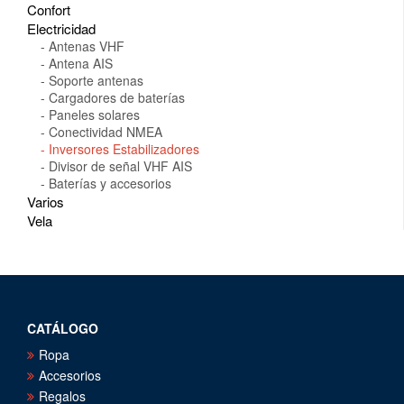
Confort
Electricidad
Antenas VHF
Antena AIS
Soporte antenas
Cargadores de baterías
Paneles solares
Conectividad NMEA
Inversores Estabilizadores
Divisor de señal VHF AIS
Baterías y accesorios
Varios
Vela
CATÁLOGO
Ropa
Accesorios
Regalos