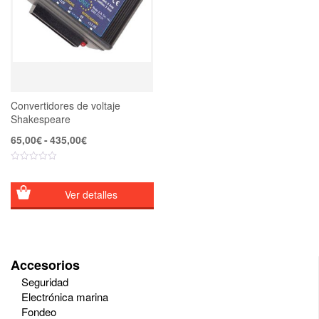
Convertidores de voltaje
Shakespeare
Rango
65,00
€
-
435,00
€
de
precios:
desde
65,00€
Ver detalles
hasta
435,00€
Accesorios
Seguridad
Electrónica marina
Fondeo