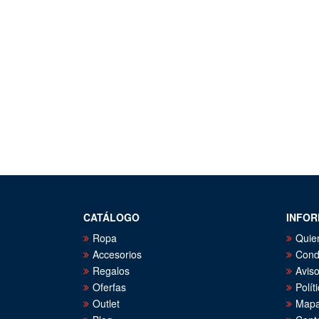
CATÁLOGO
INFOR
Ropa
Quie
Accesorios
Cond
Regalos
Aviso
Oferfas
Polít
Outlet
Mapa 