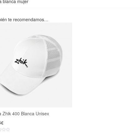
a blanca mujer
ién te recomendamos…
a Zhik 400 Blanca Unisex
5
€