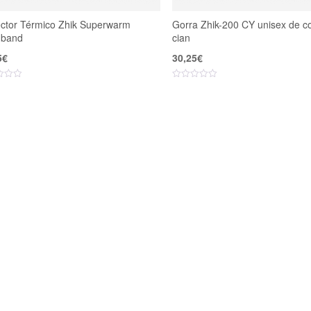
ector Térmico Zhik Superwarm
Gorra Zhik-200 CY unisex de co
band
cian
5
€
30,25
€