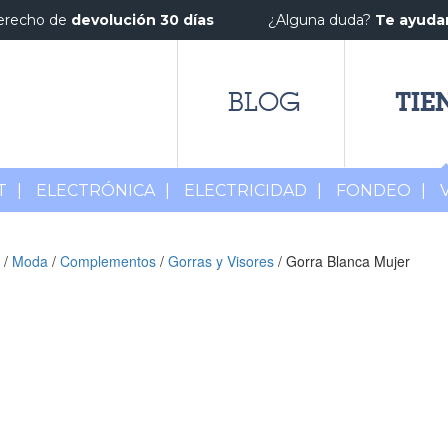
erecho de
devolución 30 días
¿Alguna duda?
Te ayud
TIE
BLOG
T
|
ELECTRÓNICA
|
ELECTRICIDAD
|
FONDEO
|
/
Moda
/
Complementos
/
Gorras y Visores
/ Gorra Blanca Mujer