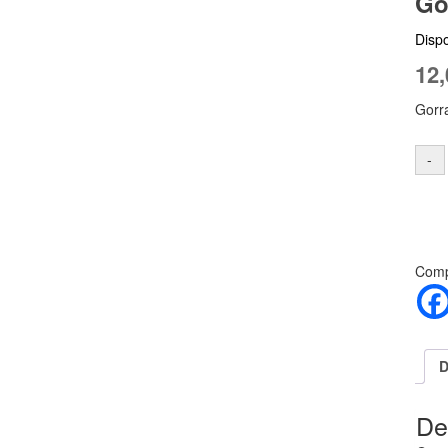
Go
Dispo
12,
Gorr
Compa
D
De