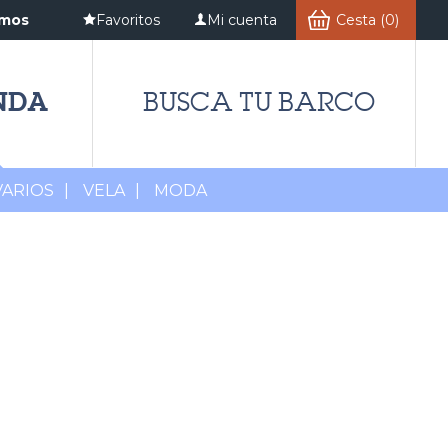
amos
Favoritos
Mi cuenta
Cesta (0)
NDA
BUSCA TU BARCO
VARIOS
|
VELA
|
MODA