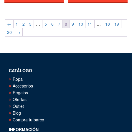
←
1
2
3
…
5
6
7
8
9
10
11
…
18
19
20
→
CATÁLOGO
Ropa
Accesorios
Regalos
Oferfas
Outlet
Blog
Compra tu barco
INFORMACIÓN